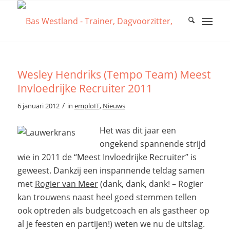
schreef:
schreef:
schreef:
schreef:
schreef:
schreef:
schreef:
schreef:
schreef:
schreef:
schreef:
schreef:
Wesley Hendriks (Tempo Team) Meest
Invloedrijke Recruiter 2011
/
6 januari 2012
in
emploIT
,
Nieuws
Het was dit jaar een
ongekend spannende strijd
wie in 2011 de “Meest Invloedrijke Recruiter” is
geweest. Dankzij een inspannende teldag samen
met
Rogier van Meer
(dank, dank, dank! – Rogier
kan trouwens naast heel goed stemmen tellen
ook optreden als budgetcoach en als gastheer op
al je feesten en partijen!) weten we nu de uitslag.