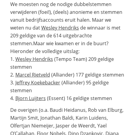
We moesten nog de nodige dubbelstemmen
verwijderen (foei!), (deels) anonieme en stemmen
vanuit bedrijfsaccounts eruit halen. Maar we
weten nu dat
Wesley Hendriks
de winnaar is met
209 geldige van de 614 uitgebrachte
stemmen.
Maar wie kwamen er in de buurt?
Hieronder de volledige uitslag:
1.
Wesley Hendriks
(Tempo Team) 209 geldige
stemmen
2.
Marcel Rietveld
(Alliander) 177 geldige stemmen
3.
Jeffrey Koekebacker
(Alliander) 95 geldige
stemmen
4.
Bjorn Luijters
(Essent) 16 geldige stemmen
De overigen (o.a. Baudi Heidanus, Rob van Elburg,
Martijn Smit, Jonathan Baldi, Karin Luidens,
Olfertjan Niemeijer, Jasper de Weerdt, Yael
O’Callahan, Floor Nobels, Dino Dzankovic, Diana