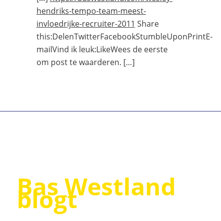
hendriks-tempo-team-meest-
invloedrijke-recruiter-2011
Share
this:DelenTwitterFacebookStumbleUponPrintE-
mailVind ik leuk:LikeWees de eerste
om post te waarderen. […]
Bas Westland
blogt